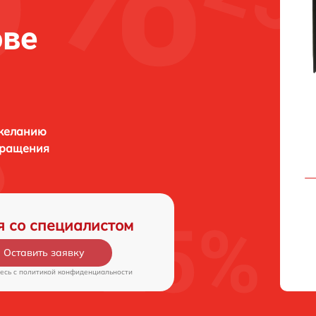
ове
 желанию
бращения
я со специалистом
Оставить заявку
есь c
политикой конфиденциальности