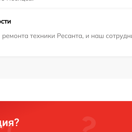
сти
емонта техники Ресанта, и наш сотрудни
ция?